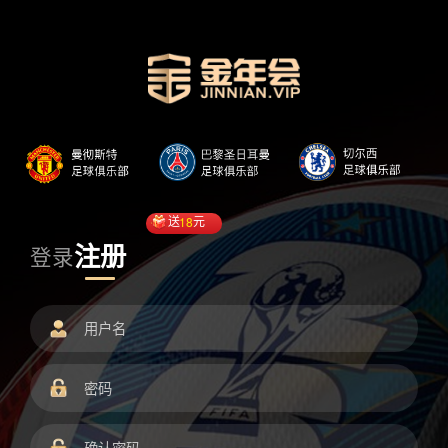
送
18
元
注册
登录