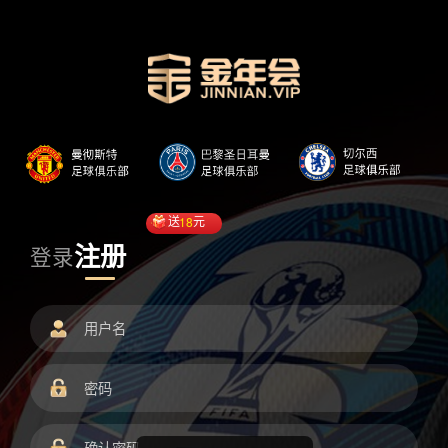
送
18
元
注册
登录